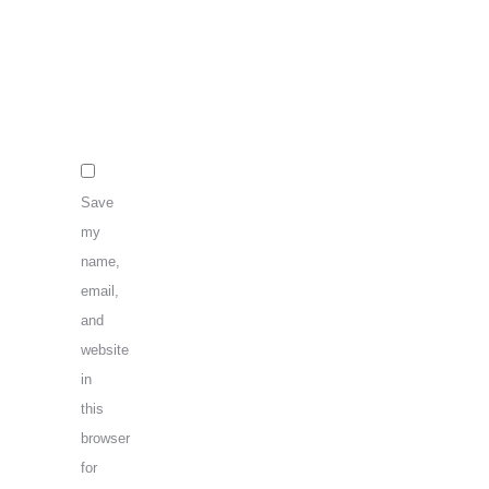
Name
*
E-
Mail
Website
*
Save
my
name,
email,
and
website
in
this
browser
for